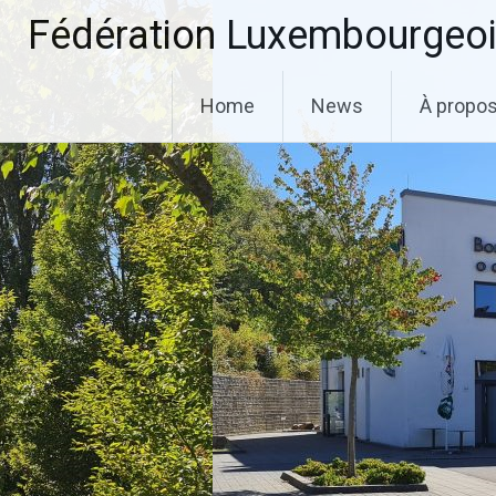
Aller
Fédération Luxembourgeoi
au
contenu
principal
Home
News
À propo