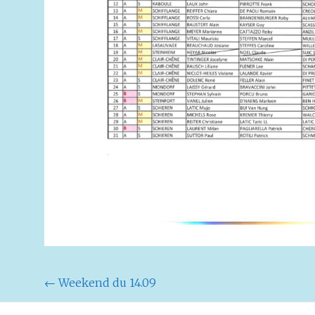
Navigation
←
Weekend du 14.09
de