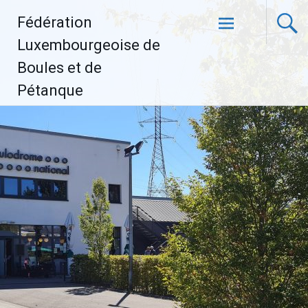
Aller
Fédération
au
contenu
Luxembourgeoise de
principal
Boules et de
Pétanque