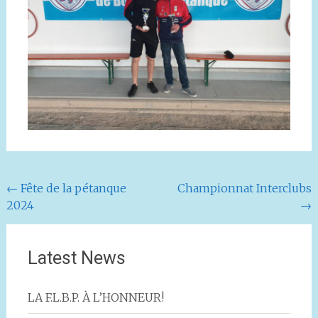
Navigation
←
Fête de la pétanque
Championnat Interclubs
2024
→
de
l'article
Latest News
LA F.L.B.P. À L’HONNEUR!