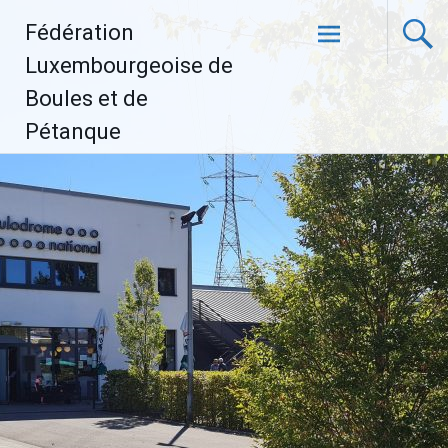
Aller
Fédération
au
contenu
Luxembourgeoise de
principal
Boules et de
Pétanque