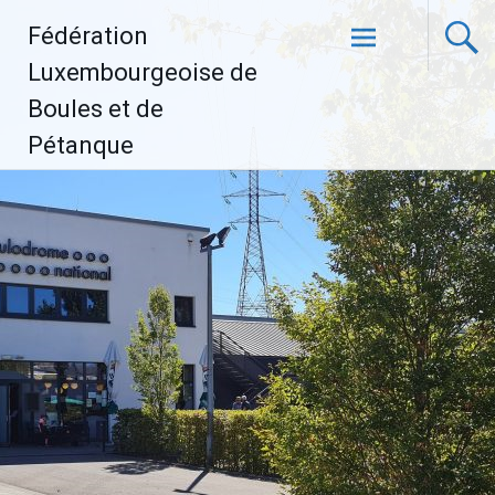
Aller
Fédération
au
contenu
Luxembourgeoise de
principal
Boules et de
Pétanque