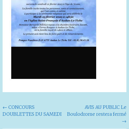
Navigation
←
CONCOURS
AVIS AU PUBLIC Le
DOUBLETTES DU SAMEDI
Boulodrome restera fermé
de
→
l'article