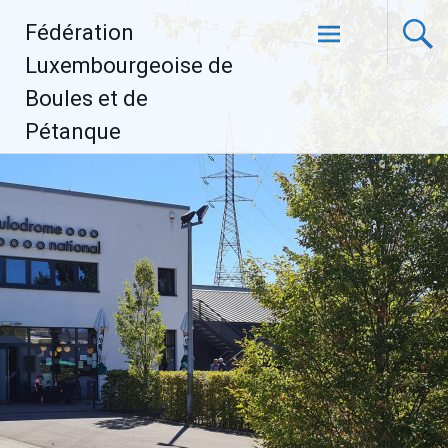
Aller
Fédération
au
contenu
Luxembourgeoise de
principal
Boules et de
Pétanque