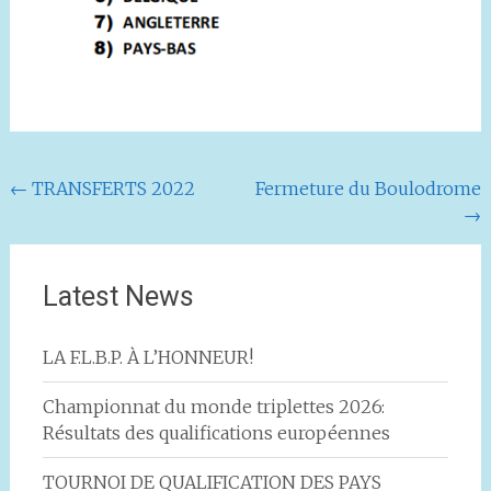
Navigation
←
TRANSFERTS 2022
Fermeture du Boulodrome
→
de
l'article
Latest News
LA F.L.B.P. À L’HONNEUR!
Championnat du monde triplettes 2026:
Résultats des qualifications européennes
TOURNOI DE QUALIFICATION DES PAYS