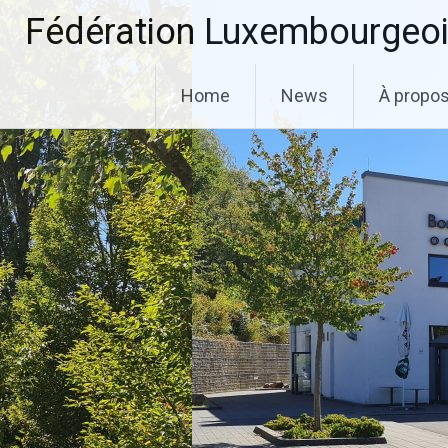
Aller
Fédération Luxembourgeoi
au
contenu
principal
Home
News
À propo