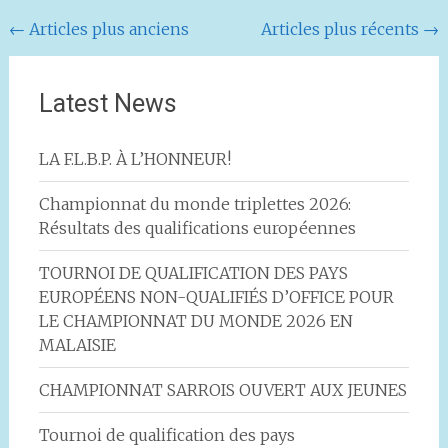
Navigation
←
Articles plus anciens
Articles plus récents
→
au
sein
Latest News
des
articles
LA F.L.B.P. À L’HONNEUR!
Championnat du monde triplettes 2026:
Résultats des qualifications européennes
TOURNOI DE QUALIFICATION DES PAYS
EUROPÉENS NON-QUALIFIÉS D’OFFICE POUR
LE CHAMPIONNAT DU MONDE 2026 EN
MALAISIE
CHAMPIONNAT SARROIS OUVERT AUX JEUNES
Tournoi de qualification des pays