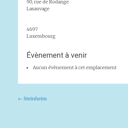
90, rue de Rodange
Lasauvage
4697
Luxembourg
Évènement à venir
Aucun évènement à cet emplacement
Navigation
←
Steinheim
de
l'article