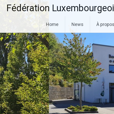
Aller
Fédération Luxembourgeoi
au
contenu
principal
Home
News
À propo