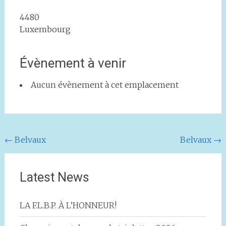
4480
Luxembourg
Évènement à venir
Aucun évènement à cet emplacement
Navigation
←
Belvaux
Belvaux
→
de
l'article
Latest News
LA F.L.B.P. À L’HONNEUR!