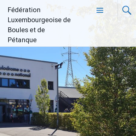
Aller
Fédération
au
contenu
Luxembourgeoise de
principal
Boules et de
Pétanque