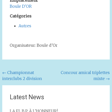
Emplacement
Boule D'OR
Catégories
Autres
Organisateur: Boule d’Or
Navigation
←
Championnat
Concour amical triplettes
interclubs 2 division
mixte
→
de
l'article
Latest News
LA F.L.B.P. À L’HONNEUR!