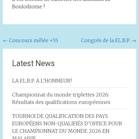
Boulodrome !
Navigation
←
Concours mêlée +55
Congrés de la F.L.B.P.
→
de
l'article
Latest News
LA F.L.B.P. À L’HONNEUR!
Championnat du monde triplettes 2026:
Résultats des qualifications européennes
TOURNOI DE QUALIFICATION DES PAYS
EUROPÉENS NON-QUALIFIÉS D’OFFICE POUR
LE CHAMPIONNAT DU MONDE 2026 EN
MALAISIE