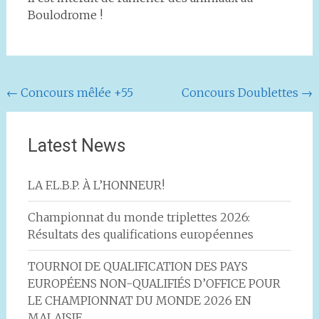
Boulodrome !
Navigation
←
Concours mêlée +55
Concours Doublettes
→
de
l'article
Latest News
LA F.L.B.P. À L’HONNEUR!
Championnat du monde triplettes 2026:
Résultats des qualifications européennes
TOURNOI DE QUALIFICATION DES PAYS
EUROPÉENS NON-QUALIFIÉS D’OFFICE POUR
LE CHAMPIONNAT DU MONDE 2026 EN
MALAISIE