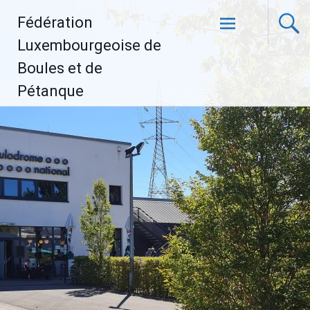
Aller
Fédération
au
contenu
Luxembourgeoise de
principal
Boules et de
Pétanque