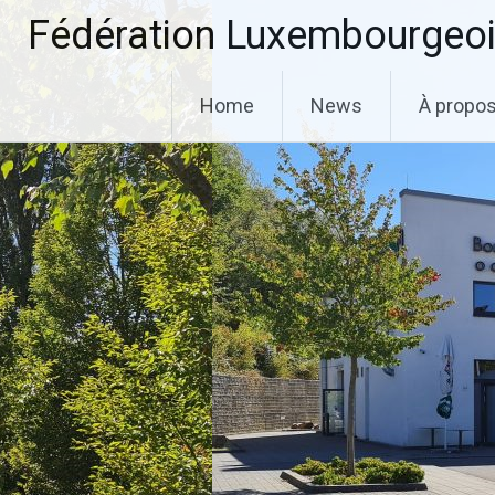
Aller
Fédération Luxembourgeoi
au
contenu
principal
Home
News
À propo