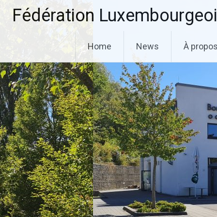
Aller
Fédération Luxembourgeoi
au
contenu
principal
Home
News
À propo