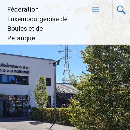
Aller
Fédération
au
contenu
Luxembourgeoise de
principal
Boules et de
Pétanque