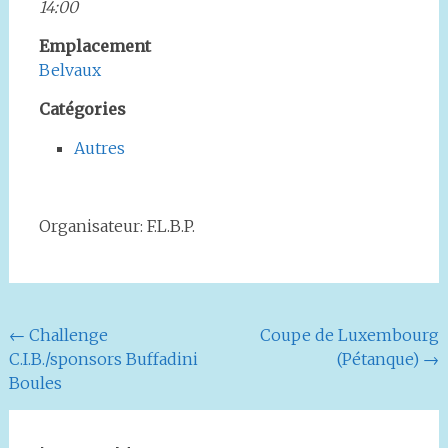
14:00
Emplacement
Belvaux
Catégories
Autres
Organisateur: F.L.B.P.
Navigation
←
Challenge
Coupe de Luxembourg
C.I.B./sponsors Buffadini
(Pétanque)
→
de
Boules
l'article