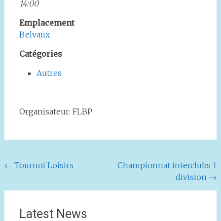
14:00
Emplacement
Belvaux
Catégories
Autres
Organisateur: FLBP
Navigation
←
Tournoi Loisirs
Championnat interclubs 1
division
→
de
l'article
Latest News