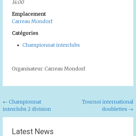
14:00
Emplacement
Carreau Mondorf
Catégories
Championnat interclubs
Organisateur: Carreau Mondorf
Navigation
←
Championnat
Tournoi international
interclubs 2 division
doublettes
→
de
l'article
Latest News