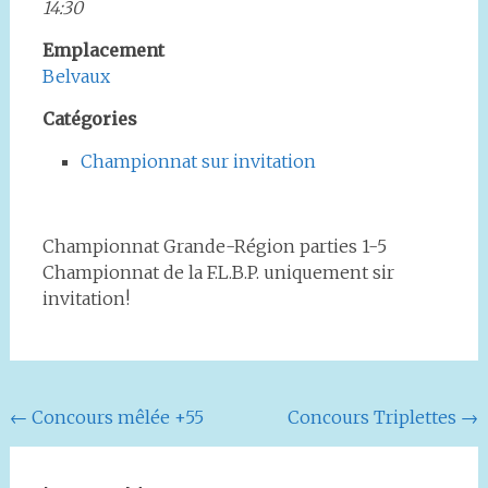
14:30
Emplacement
Belvaux
Catégories
Championnat sur invitation
Championnat Grande-Région parties 1-5
Championnat de la F.L.B.P. uniquement sir
invitation!
Navigation
←
Concours mêlée +55
Concours Triplettes
→
de