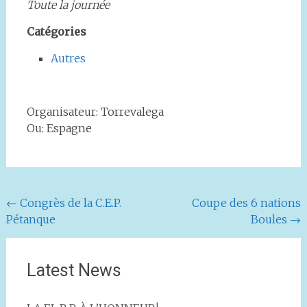
Toute la journée
Catégories
Autres
Organisateur: Torrevalega
Ou: Espagne
Navigation
←
Congrès de la C.E.P.
Coupe des 6 nations
Pétanque
Boules
→
de
l'article
Latest News