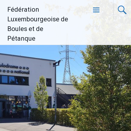
Aller
Fédération
au
contenu
Luxembourgeoise de
principal
Boules et de
Pétanque