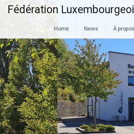
Aller
Fédération Luxembourgeoi
au
contenu
principal
Home
News
À propo