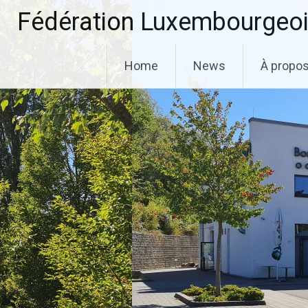
Aller
Fédération Luxembourgeoi
au
contenu
principal
Home
News
À propo