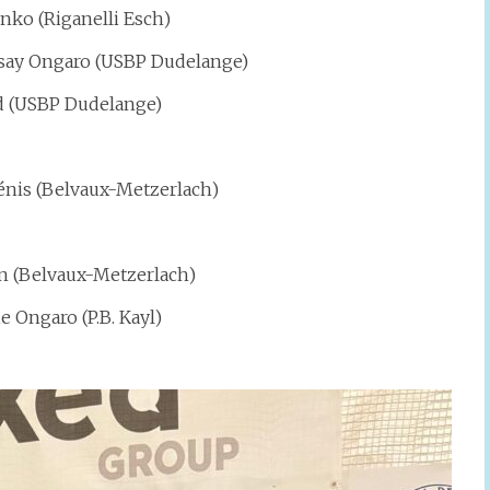
henko (Riganelli Esch)
ndsay Ongaro (USBP Dudelange)
rd (USBP Dudelange)
énis (Belvaux-Metzerlach)
en (Belvaux-Metzerlach)
e Ongaro (P.B. Kayl)