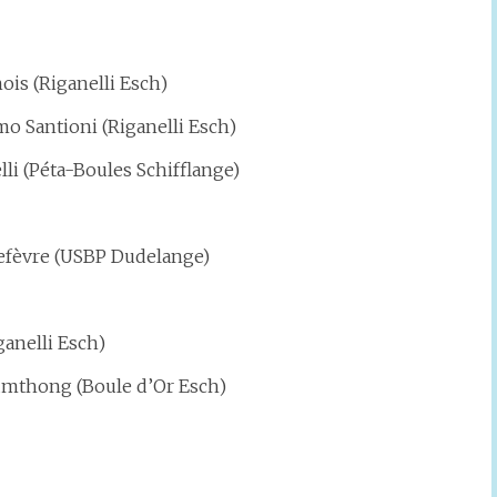
ois (Riganelli Esch)
mo Santioni (Riganelli Esch)
lli (Péta-Boules Schifflange)
efèvre (USBP Dudelange)
ganelli Esch)
oumthong (Boule d’Or Esch)