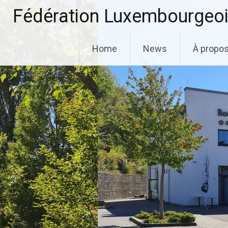
Aller
Fédération Luxembourgeoi
au
contenu
principal
Home
News
À propo