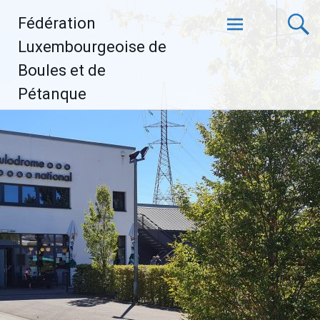
Aller
Fédération
au
contenu
Luxembourgeoise de
principal
Boules et de
Pétanque