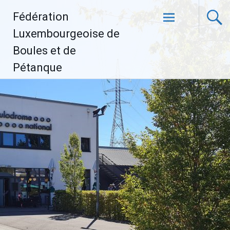
Aller
Fédération
au
contenu
Luxembourgeoise de
principal
Boules et de
Pétanque