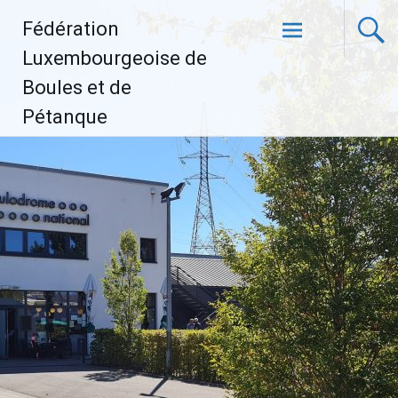
Aller
Fédération
au
contenu
Luxembourgeoise de
principal
Boules et de
Pétanque