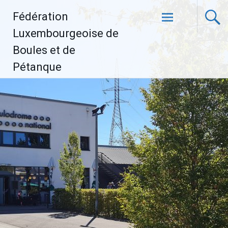
Aller
Fédération
au
contenu
Luxembourgeoise de
principal
Boules et de
Pétanque