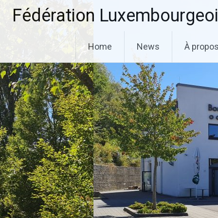
Aller
Fédération Luxembourgeoi
au
contenu
principal
Home
News
À propo